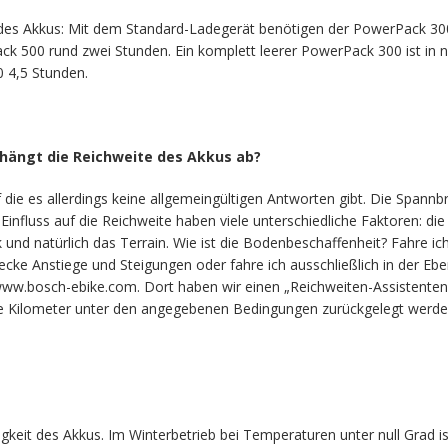
t des Akkus: Mit dem Standard-Ladegerät benötigen der PowerPack 300 
 500 rund zwei Stunden. Ein komplett leerer PowerPack 300 ist in nu
0 4,5 Stunden.
hängt die Reichweite des Akkus ab?
f die es allerdings keine allgemeingültigen Antworten gibt. Die Spannbr
Einfluss auf die Reichweite haben viele unterschiedliche Faktoren: di
 und natürlich das Terrain. Wie ist die Bodenbeschaffenheit? Fahre ic
ecke Anstiege und Steigungen oder fahre ich ausschließlich in der Ebe
 www.bosch-ebike.com. Dort haben wir einen „Reichweiten-Assistenten“
iele Kilometer unter den angegebenen Bedingungen zurückgelegt werd
fähigkeit des Akkus. Im Winterbetrieb bei Temperaturen unter null Gra