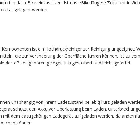
tritt in das eBike einzusetzen. Ist das eBike längere Zeit nicht in Geb
pazität gelagert werden.
n Komponenten ist ein Hochdruckreiniger zur Reinigung ungeeignet. 
tteln, die zur Veränderung der Oberfläche führen können, ist zu verm
 des eBikes gehören gelegentlich gesäubert und leicht gefettet.
önnen unabhängig von ihrem Ladezustand beliebig kurz geladen werd
gerät schützt den Akku vor Überlastung beim Laden. Unterbrechunge
ich mit dem dazugehörigen Ladegerät aufgeladen werden, da andernfal
rlöschen können.