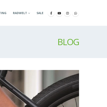
TING
RADWELT
SALE
BLOG