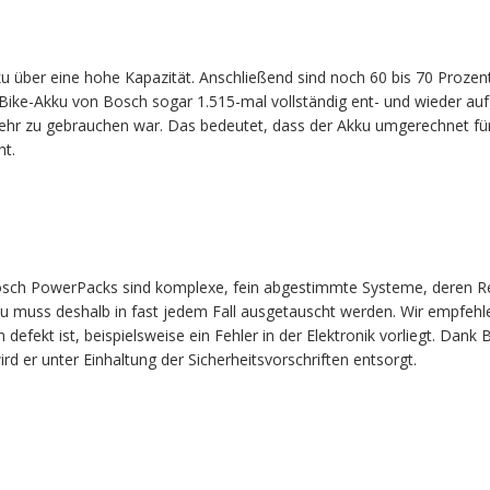
ku über eine hohe Kapazität. Anschließend sind noch 60 bis 70 Prozen
ike-Akku von Bosch sogar 1.515-mal vollständig ent- und wieder auf
hr zu gebrauchen war. Das bedeutet, dass der Akku umgerechnet für b
ht.
Bosch PowerPacks sind komplexe, fein abgestimmte Systeme, deren 
kku muss deshalb in fast jedem Fall ausgetauscht werden. Wir empfeh
h defekt ist, beispielsweise ein Fehler in der Elektronik vorliegt. D
ird er unter Einhaltung der Sicherheitsvorschriften entsorgt.