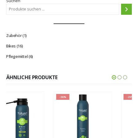
Suchen
1
Zubehör
1
Produkt
16
Bikes
16
Produkte
6
Pflegemittel
6
Produkte
ÄHNLICHE PRODUKTE
-36%
-29%