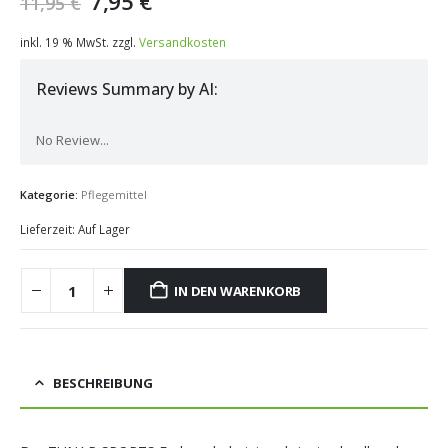
Ursprünglicher
Aktueller
7,95
€
11,95
€
Preis
Preis
war:
ist:
inkl. 19 % MwSt.
zzgl.
Versandkosten
11,95 €
7,95 €.
Reviews Summary by AI:
No Review...
Kategorie:
Pflegemittel
Lieferzeit:
Auf Lager
IN DEN WARENKORB
BESCHREIBUNG