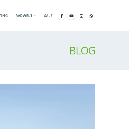
TING
RADWELT
SALE
BLOG