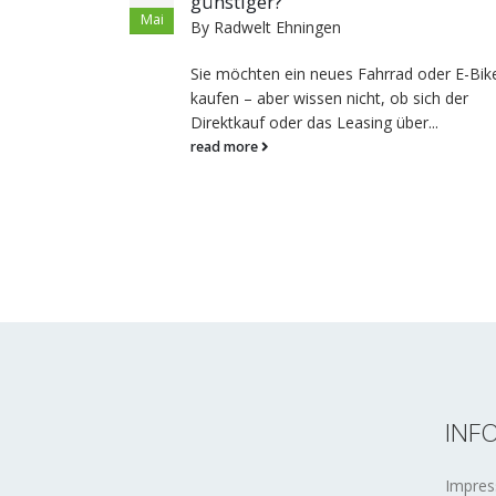
gratis Kettenöl sichern
März
By
Radwelt Ehningen
ad oder E-Bike
Vereinbaren Sie jetzt Ihre JobRad-Inspek
b sich der
bei uns und sichern Sie sich ein gratis
ber...
Kettenöl von Tunap im Wert von 6,95...
read more
INF
Impre