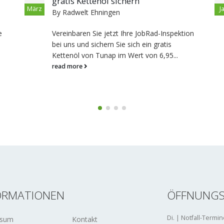
mehr Komfort und Leistung
Jan.
By
Radwelt Ehningen
tion
Wer häufig mit dem Rad unterwegs ist, weiß,
wie wichtig die richtige Sitzposition und
Ergonomie sind. Ob Hobbyradler, Pendler
oder...
read more
ORMATIONEN
ÖFFNUNGS
Di. | Notfall-Term
ssum
Kontakt