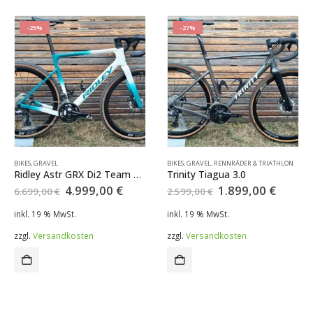
-25%
-27%
BIKES
,
GRAVEL
BIKES
,
GRAVEL
,
RENNRÄDER & TRIATHLON
Ridley Astr GRX Di2 Team Edition
Trinity Tiagua 3.0
ller
Ursprünglicher
Aktueller
Ursprünglicher
Aktuel
4.999,00
€
1.899,00
€
6.699,00
€
2.599,00
€
Preis
Preis
Preis
Preis
war:
ist:
war:
ist:
inkl. 19 % MwSt.
inkl. 19 % MwSt.
,00 €.
6.699,00 €
4.999,00 €.
2.599,00 €
1.899,
zzgl.
Versandkosten
zzgl.
Versandkosten