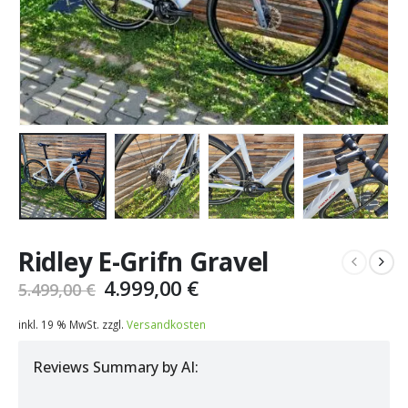
Ridley E-Grifn Gravel
Ursprünglicher
Aktueller
4.999,00
€
5.499,00
€
Preis
Preis
war:
ist:
inkl. 19 % MwSt.
zzgl.
Versandkosten
5.499,00 €
4.999,00 €.
Reviews Summary by AI: