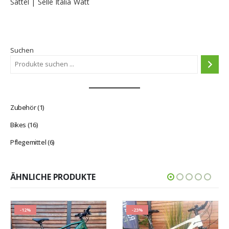
Sattel | Selle Italia Watt
Suchen
1
Zubehör
1
Produkt
16
Bikes
16
Produkte
6
Pflegemittel
6
Produkte
ÄHNLICHE PRODUKTE
-12%
-23%