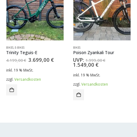
BIKES
,
E-BIKES
BIKES
Trinity Teguis-E
Poison Zyankali Tour
ller
Ursprünglicher
Aktueller
Ursprünglich
3.699,00
€
UVP:
4.199,00
€
1.999,00
€
Preis
Preis
Aktueller
Preis
1.549,00
€
war:
ist:
Preis
war:
inkl. 19 % MwSt.
,00 €.
4.199,00 €
3.699,00 €.
ist:
1.999,00 €
inkl. 19 % MwSt.
1.549,00 €.
zzgl.
Versandkosten
zzgl.
Versandkosten