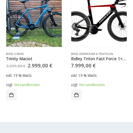
BIKES
,
E-BIKES
BIKES
,
RENNRÄDER & TRIATHLON
Trinity Maciot
Ridley Triton Fast Force 1×13
ller
Ursprünglicher
Aktueller
2.999,00
€
7.999,00
€
3.399,00
€
Preis
Preis
war:
ist:
inkl. 19 % MwSt.
inkl. 19 % MwSt.
,00 €.
3.399,00 €
2.999,00 €.
zzgl.
Versandkosten
zzgl.
Versandkosten