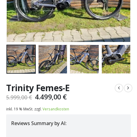
Trinity Femes-E
Ursprünglicher
Aktueller
4.499,00
€
5.999,00
€
Preis
Preis
war:
ist:
inkl. 19 % MwSt.
zzgl.
Versandkosten
5.999,00 €
4.499,00 €.
Reviews Summary by AI: